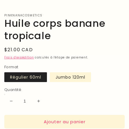
média
1
dans
PINKNANACOSMETICS
une
Huile corps banane
fenêtre
modale
tropicale
Prix
$21.00 CAD
habituel
Frais d'expédition
calculés à l'étape de paiement.
Format
Régulier 60ml
Jumbo 120ml
Quantité
Réduire
Augmenter
la
la
quantité
quantité
Ajouter au panier
de
de
Huile
Huile