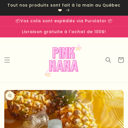
et
Tout nos produits sont fait à la main au Québec
passer
❤️
au
contenu
📦Vos colis sont expédiés via Purolator 📦
Livraison gratuite à l'achat de 100$!
Panier
Passer aux
informations
produits