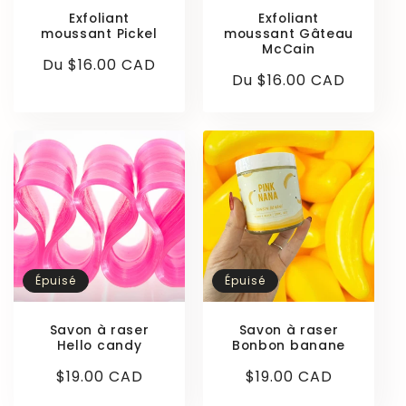
Exfoliant
Exfoliant
moussant Pickel
moussant Gâteau
McCain
Prix
Du $16.00 CAD
Prix
Du $16.00 CAD
habituel
habituel
Épuisé
Épuisé
Savon à raser
Savon à raser
Hello candy
Bonbon banane
Prix
$19.00 CAD
Prix
$19.00 CAD
habituel
habituel