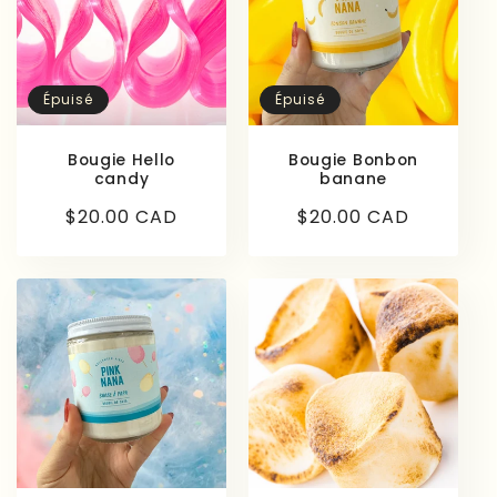
Épuisé
Épuisé
Bougie Hello
Bougie Bonbon
candy
banane
Prix
$20.00 CAD
Prix
$20.00 CAD
habituel
habituel