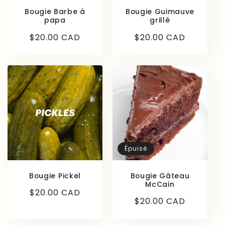
Bougie Barbe à
Bougie Guimauve
papa
grillé
Prix
$20.00 CAD
Prix
$20.00 CAD
habituel
habituel
Épuisé
Bougie Pickel
Bougie Gâteau
McCain
Prix
$20.00 CAD
Prix
$20.00 CAD
habituel
habituel