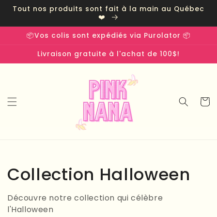
et
Tout nos produits sont fait à la main au Québec
passer
❤️
au
contenu
📦Vos colis sont expédiés via Purolator 📦
Livraison gratuite à l'achat de 100$!
Panier
C
Collection Halloween
o
Découvre notre collection qui célèbre
l
l'Halloween