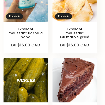
Épuisé
Épuisé
Exfoliant
Exfoliant
moussant Barbe à
moussant
papa
Guimauve grillé
Prix
Du $16.00 CAD
Prix
Du $16.00 CAD
habituel
habituel