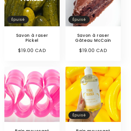
Épuisé
Épuisé
Savon à raser
Savon à raser
Pickel
Gâteau McCain
Prix
$19.00 CAD
Prix
$19.00 CAD
habituel
habituel
Épuisé