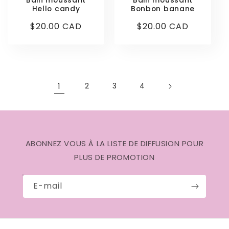
Bain moussant
Bain moussant
Hello candy
Bonbon banane
Prix
$20.00 CAD
Prix
$20.00 CAD
habituel
habituel
1
2
3
4
ABONNEZ VOUS À LA LISTE DE DIFFUSION POUR
PLUS DE PROMOTION
E-mail