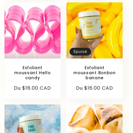
Épuisé
Exfoliant
Exfoliant
moussant Hello
moussant Bonbon
candy
banane
Prix
Du $16.00 CAD
Prix
Du $16.00 CAD
habituel
habituel