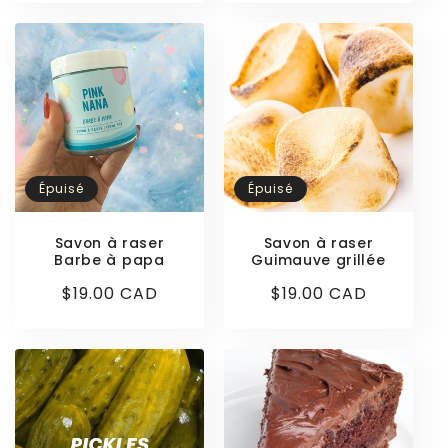
Épuisé
Épuisé
Savon à raser
Savon à raser
Barbe à papa
Guimauve grillée
Prix
$19.00 CAD
Prix
$19.00 CAD
habituel
habituel