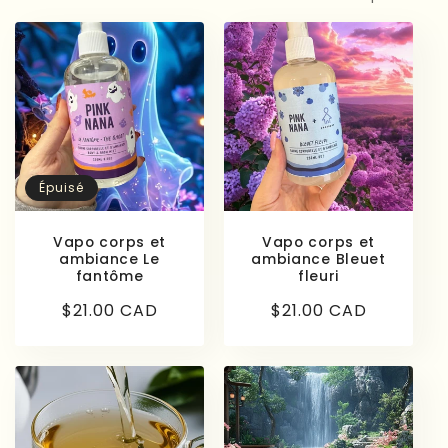
l
e
c
t
i
Épuisé
o
Vapo corps et
Vapo corps et
n
ambiance Le
ambiance Bleuet
fantôme
fleuri
:
Prix
$21.00 CAD
Prix
$21.00 CAD
habituel
habituel