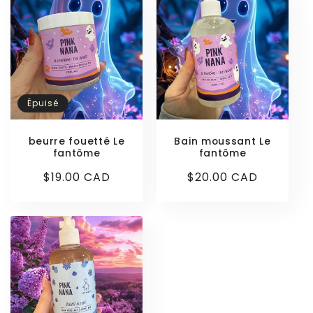
Épuisé
beurre fouetté Le
Bain moussant Le
fantôme
fantôme
Prix
$19.00 CAD
Prix
$20.00 CAD
habituel
habituel