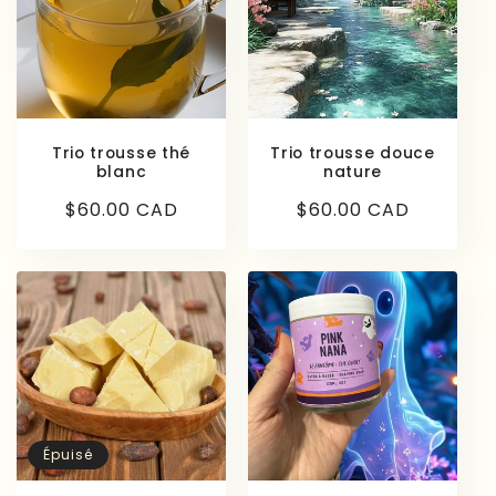
Trio trousse thé
Trio trousse douce
blanc
nature
Prix
$60.00 CAD
Prix
$60.00 CAD
habituel
habituel
Épuisé