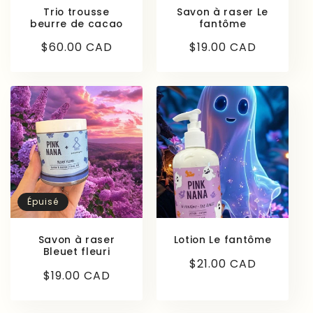
Trio trousse
Savon à raser Le
beurre de cacao
fantôme
Prix
$60.00 CAD
Prix
$19.00 CAD
habituel
habituel
Épuisé
Savon à raser
Lotion Le fantôme
Bleuet fleuri
Prix
$21.00 CAD
Prix
$19.00 CAD
habituel
habituel