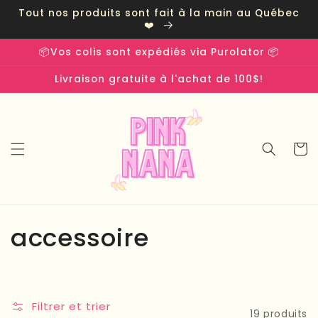
et
Tout nos produits sont fait à la main au Québec
passer
❤️
au
contenu
📦Vos colis sont expédiés via Purolator 📦
Livraison gratuite à l'achat de 100$!
Panier
C
accessoire
o
l
Filtrer et trier
19 produits