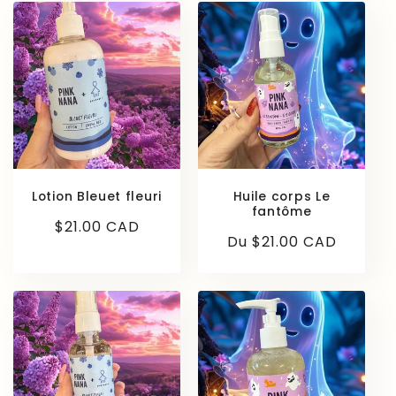
Lotion Bleuet fleuri
Huile corps Le
fantôme
Prix
$21.00 CAD
Prix
Du $21.00 CAD
habituel
habituel