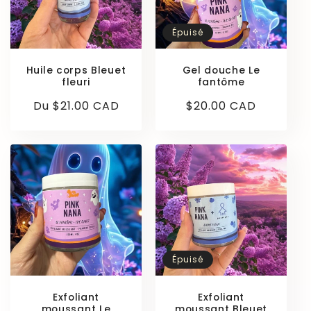
Épuisé
Huile corps Bleuet
Gel douche Le
fleuri
fantôme
Prix
Du $21.00 CAD
Prix
$20.00 CAD
habituel
habituel
Épuisé
Exfoliant
Exfoliant
moussant Le
moussant Bleuet