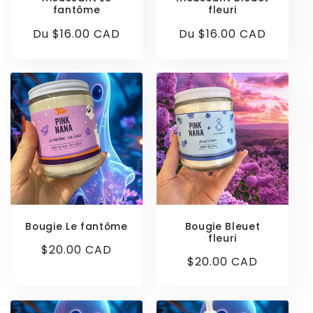
fantôme
fleuri
Prix
Du $16.00 CAD
Prix
Du $16.00 CAD
habituel
habituel
Bougie Le fantôme
Bougie Bleuet
fleuri
Prix
$20.00 CAD
Prix
$20.00 CAD
habituel
habituel