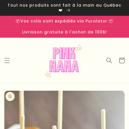
et
Tout nos produits sont fait à la main au Québec
passer
❤️
au
contenu
📦Vos colis sont expédiés via Purolator 📦
Livraison gratuite à l'achat de 100$!
Panier
Passer aux
informations
produits