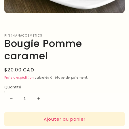
Ouvrir
le
média
1
dans
PINKNANACOSMETICS
une
Bougie Pomme
fenêtre
modale
caramel
Prix
$20.00 CAD
habituel
Frais d'expédition
calculés à l'étape de paiement.
Quantité
Réduire
Augmenter
la
la
quantité
quantité
Ajouter au panier
de
de
Bougie
Bougie