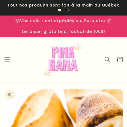
et
Tout nos produits sont fait à la main au Québec
passer
❤️
au
contenu
📦Vos colis sont expédiés via Purolator 📦
Livraison gratuite à l'achat de 100$!
Panier
Passer aux
informations
produits