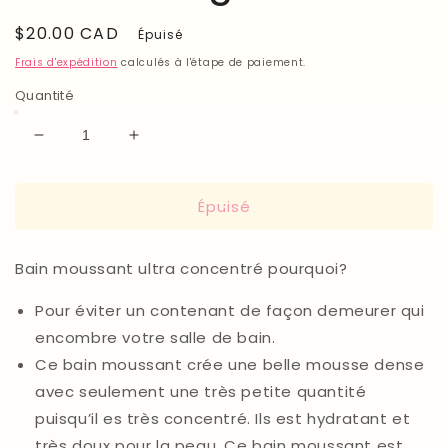
Prix
$20.00 CAD
Épuisé
habituel
Frais d'expédition
calculés à l'étape de paiement.
Quantité
Réduire
Augmenter
la
la
quantité
quantité
Épuisé
de
de
Bain
Bain
moussant
moussant
Bain moussant ultra concentré pourquoi?
Guimauve
Guimauve
grillé
grillé
Pour éviter un contenant de façon demeurer qui
encombre votre salle de bain.
Ce bain moussant crée une belle mousse dense
avec seulement une très petite quantité
puisqu’il es très concentré. Ils est hydratant et
très doux pour la peau. Ce bain moussant est